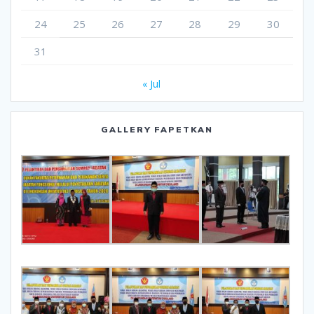
24
25
26
27
28
29
30
31
« Jul
GALLERY FAPETKAN