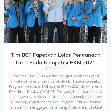
Tim BCF Fapetkan Lolos Pendanaan
Dikti Pada Kompetisi PKM 2021
June 17, 2021
Proposal Tim PKM Fapetkan menjadi salah satu yang
dinyatakan lolos untuk didanai oleh Dikti pada kompetisi
Program Kreativitas Mahasiswa (PKM) 2021 dalam skema
PKM-Riset Eksakta (PKM-RE). Tim yang terdiri dari I Kadek
Suka Artayasa, Moh Salim Manabanti, Karimullah dan Devi
Elvina Sari, Empat mahasiswa Program Studi Akuakultur
Fapetkan ini menggagas ide tentang ‘Artificial microhabitat